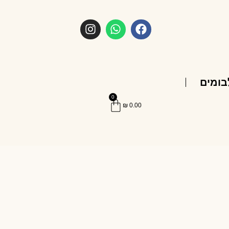
בומים
0
₪
0.00