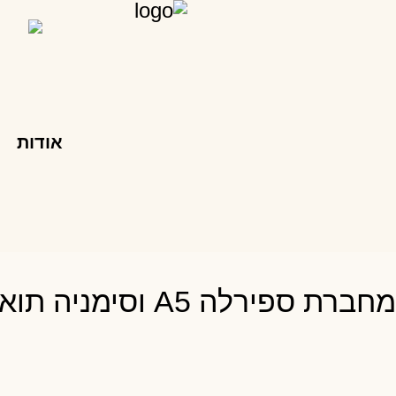
אודות
מחברת ספירלה A5 וסימניה תואמת – נולדת לפרוח ולזרוח – פרחי כלנית התכלת