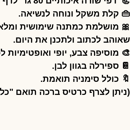
📃 דפי שורה איכותיים 80 גר' לדף עם משפט השראה בתחתית כל עמוד "כל יום הוא דף חדש".
👜 קלת משקל ונוחה לנשיאה.
🎀 מושלמת כמתנה שימושית ומלאת 
שאוהב לכתוב ולתכנן את היום.
🎨 מוסיפה צבע, יופי ואופטימיות לכ
📔 ספירלה בגוון לבן.
🔖 כולל סימניה תואמת.
(ניתן לצרף כרטיס ברכה תואם "כלנית 