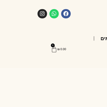
ים
0
₪
0.00