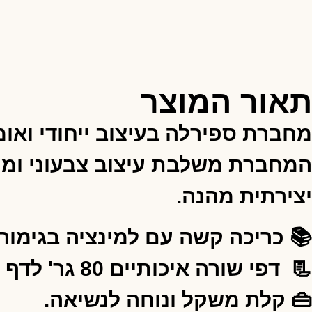
תאור המוצר
מחברת ספירלה בעיצוב ייחודי ואו
יצירתית מהנה.
📚 כריכה קשה עם למינציה בגימור 
📃 דפי שורה איכותיים 80 גר' לדף עם משפט השראה בתחתית כל עמוד "כל יום הוא דף חדש".
👜 קלת משקל ונוחה לנשיאה.